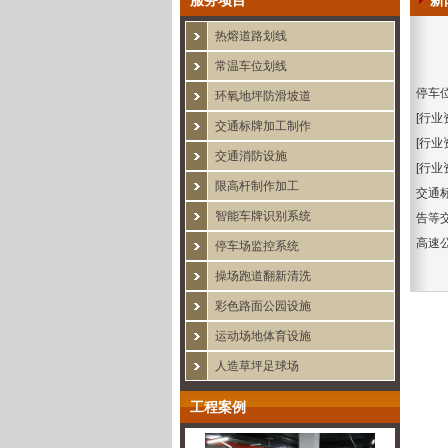
服务项目
新
热熔道路划线
常温车位划线
停车
环氧地坪防滑坡道
[行业
交通标牌加工制作
[行业
交通消防设施
[行业
限高杆制作加工
交通标
智能车牌识别系统
告等
高速
停车场监控系统
操场跑道翻新清洗
彩色路面公园设施
运动场地体育设施
人造草坪足球场
工程案例