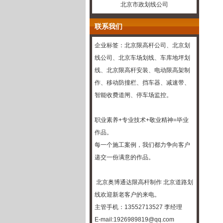
北京市政划线公司
联系我们
企业标签：北京限高杆公司、
北京划
线
公司、
北京车场划线
、车库
地坪
划
线、北京限高杆安装、电动限高架制
作、移动防撞栏、挡车器、减速带、
智能收费道闸、停车场监控。
职业素养+专业技术+敬业精神=毕业
作品。
每一个施工案例，我们都力争向客户
递交一份满意的作品。
北京奥博通达
限高杆制作
北京道路划
线
欢迎新老客户的来电。
主管手机：13552713527 李经理
E-mail:1926989819@qq.com