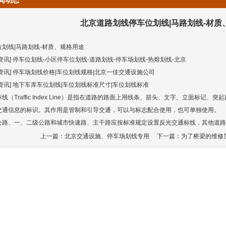
闻动态
北京道路划线停车位划线|马路划线-材质
位划线
|马路划线-材质、规格用途
资讯]
停车位划线
-小区停车位划线-道路划线-
停车场划线
-热熔划线-北京
资讯]
停车场划线
价格|车位划线规格|北京一佳交通设施公司
资讯] 地下车库车位划线|车位划线标准尺寸|车位划线标准
线（Traffic Index Line）是指在道路的路面上用线条、箭头、文字、立面标
交通信息的标识。其作用是管制和引导交通，可以与标志配合使用，也可单独使用。
公路、一、二级公路和城市快速路、主干路应按标准规定设置反光交通标线，其他道路
上一篇：
北京交通设施、停车场划线专用
下一篇：
为了桥梁的维修