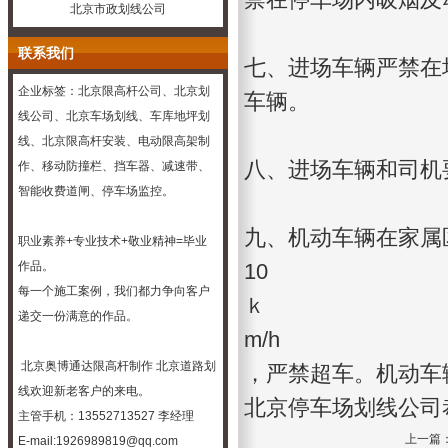
北京市政划线公司
联系我们
七、进场车辆严禁在
企业标签：北京限高杆公司、
北京划
车辆。
线
公司、
北京车场划线
、车库
地坪
划
线、北京限高杆安装、电动限高架制
八、进场车辆和司机
作、移动防撞栏、挡车器、减速带、
智能收费道闸、停车场监控。
九、机动车辆在家属
职业素养+专业技术+敬业精神=毕业
作品。
10
每一个施工案例，我们都力争向客户
ｋ
递交一份满意的作品。
m/h
北京奥博通达
限高杆制作
北京道路划
，严禁超车。机动车
线
欢迎新老客户的来电。
北京停车场划线公司
主管手机：13552713527 李经理
上一篇
E-mail:1926989819@qq.com