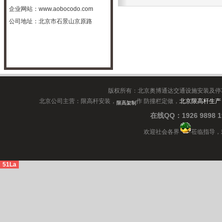
企业网站：
www.aobocodo.com
公司地址：北京市石景山京原路
版权所有：北京奥博通达交通设施安装及停
北京公司主营：限高杆安装，
作 防撞栏定做，
北京限高杆生产
限高架制
在线QQ：1926 9898
欢迎社会各界
莅临指导，
51La