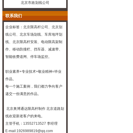
北京市政划线公司
联系我们
企业标签：北京限高杆公司、
北京划
线
公司、
北京车场划线
、车库
地坪
划
线、北京限高杆安装、电动限高架制
作、移动防撞栏、挡车器、减速带、
智能收费道闸、停车场监控。
职业素养+专业技术+敬业精神=毕业
作品。
每一个施工案例，我们都力争向客户
递交一份满意的作品。
北京奥博通达
限高杆制作
北京道路划
线
欢迎新老客户的来电。
主管手机：13552713527 李经理
E-mail:1926989819@qq.com