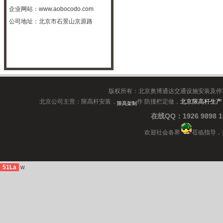
企业网站：
www.aobocodo.com
公司地址：北京市石景山京原路
版权所有：北京奥博通达交通设施安装及停
北京公司主营：限高杆安装，
作 防撞栏定做，
北京限高杆生产
限高架制
在线QQ：1926 9898
欢迎社会各界
莅临指导，
51La
w