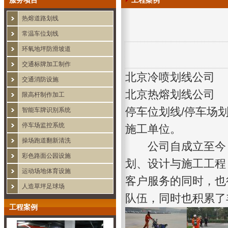
服务项目
工程案例
热熔道路划线
常温车位划线
环氧地坪防滑坡道
交通标牌加工制作
北京冷喷划线公司
交通消防设施
北京热熔划线公司
限高杆制作加工
停车位划线/停车场
智能车牌识别系统
停车场监控系统
施工单位。
操场跑道翻新清洗
公司自成立至今，
彩色路面公园设施
划、设计与施工工程
运动场地体育设施
客户服务的同时，也
人造草坪足球场
队伍，同时也积累了
工程案例