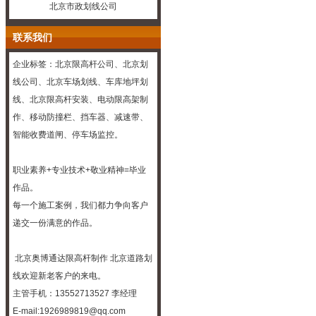
北京市政划线公司
联系我们
企业标签：北京限高杆公司、
北京划
线
公司、
北京车场划线
、车库
地坪
划
线、北京限高杆安装、电动限高架制
作、移动防撞栏、挡车器、减速带、
智能收费道闸、停车场监控。
职业素养+专业技术+敬业精神=毕业
作品。
每一个施工案例，我们都力争向客户
递交一份满意的作品。
北京奥博通达
限高杆制作
北京道路划
线
欢迎新老客户的来电。
主管手机：13552713527 李经理
E-mail:1926989819@qq.com