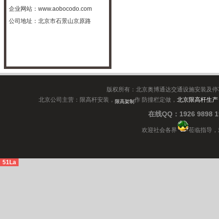
企业网站：
www.aobocodo.com
公司地址：北京市石景山京原路
版权所有：北京奥博通达交通设施安装及停
北京公司主营：限高杆安装，
作 防撞栏定做，
北京限高杆生产
限高架制
在线QQ：1926 9898
欢迎社会各界
莅临指导，
51La